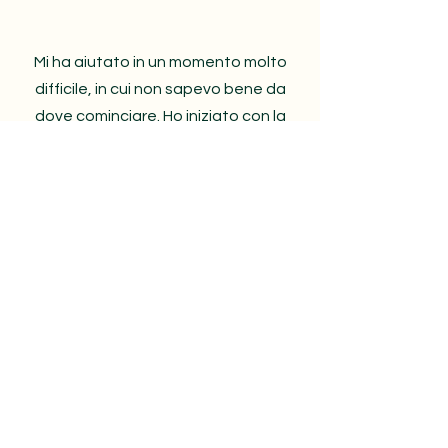
Mi ha aiutato in un momento molto
difficile, in cui non sapevo bene da
dove cominciare. Ho iniziato con la
psicoterapia, e poi, in accordo con il
terapeuta, ho incontrato anche la
psichiatra. Il fatto che si parlassero
tra loro ha reso tutto più fluido e
coerente. Mi sono sentito davvero
seguito, a 360°.
Luca, 42 anni – Percorso
integrato psicoanalisi +
supporto medico