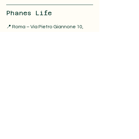
Phanes Life
📍 Roma – Via Pietro Giannone 10,
00195, zona Prati | anche online
✉️
info@phaneslife.it
📞
+39 351 5441581
Social
Instagram
Facebook
LinkedIn
Scrivici →
Prenota online →